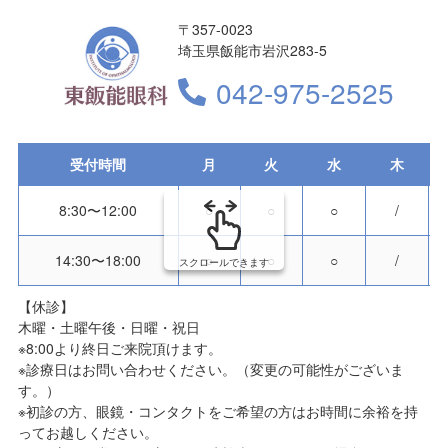
〒357-0023
埼玉県飯能市岩沢283-5
042-975-2525
受付時間
月
火
水
木
8:30〜12:00
○
○
○
/
14:30〜18:00
○
○
○
/
スクロールできます
【休診】
木曜・土曜午後・日曜・祝日
※8:00より終日ご来院頂けます。
※診療日はお問い合わせください。（変更の可能性がございま
す。）
※初診の方、眼鏡・コンタクトをご希望の方はお時間に余裕を持
ってお越しください。