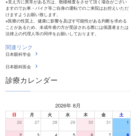
※見え方に異常がある方は、散瞳検査をさせて頂く場合がござい
ますのでお車・バイク等ご自身の運転でのご来院はお控えいただ
けますようお願い致します。
※医療の性質上、健康に影響を及ぼす可能性がある判断を求める
ことがあるため、未成年者の方が受診される際には保護者または
法律上の代理人等の同伴をお願いしております。
関連リンク
日本眼科学会
日本眼科医会
診療カレンダー
2026年 8月
日
月
火
水
木
金
土
26
27
28
29
30
31
1
2
3
4
5
6
7
8