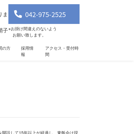
042-975-2525
りま
※お掛け間違えのないよう
硝子
お願い致します。
関の方
採用情
アクセス・受付時
報
間
開設して15年以上が経過し、東飯会は現