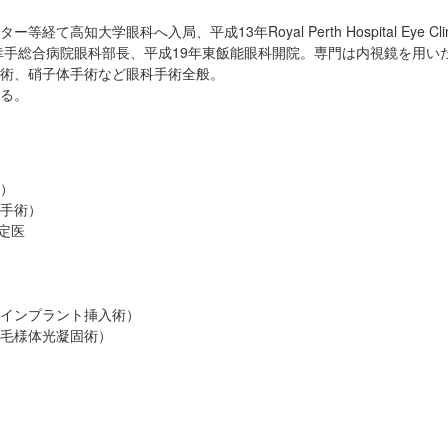
知大学眼科へ入局、平成13年Royal Perth Hospital Eye Clin
連幸手総合病院眼科部長、平成19年東飯能眼科開院。専門は内視鏡を用
術、硝子体手術など眼科手術全般。
る。
）
手術）
定医
インプラント挿入術）
毛様体光凝固術）