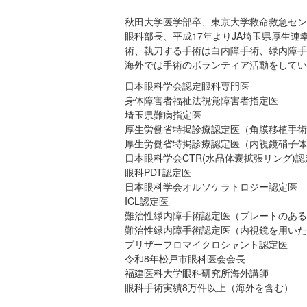
秋田大学医学部卒、東京大学救命救急センター等経て高
眼科部長、平成17年よりJA埼玉県厚生
術、執刀する手術は白内障手術、緑内障手
海外では手術のボランティア活動をしてい
日本眼科学会認定眼科専門医
身体障害者福祉法視覚障害者指定医
埼玉県難病指定医
厚生労働省特掲診療認定医（角膜移植手術
厚生労働省特掲診療認定医（内視鏡硝子体
日本眼科学会CTR(水晶体嚢拡張リング)認
眼科PDT認定医
日本眼科学会オルソケラトロジー認定医
ICL認定医
難治性緑内障手術認定医（プレートのある
難治性緑内障手術認定医（内視鏡を用いた
プリザーフロマイクロシャント認定医
令和8年松戸市眼科医会会長
福建医科大学眼科研究所海外講師
眼科手術実績8万件以上（海外を含む）