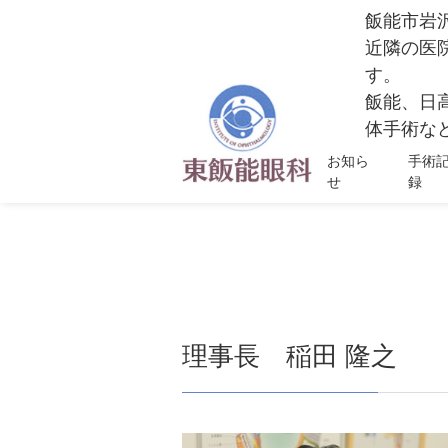
飯能市岩
近隣の医
す。
飯能、日
体手術など
お知ら
手術
せ
録
理事長 稲田 隆之