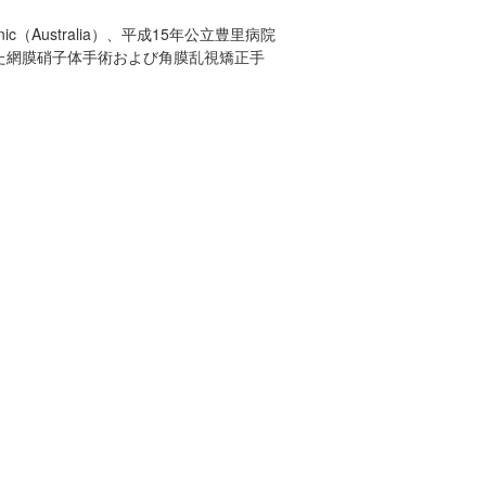
ic（Australia）、平成15年公立豊里病院
いた網膜硝子体手術および角膜乱視矯正手