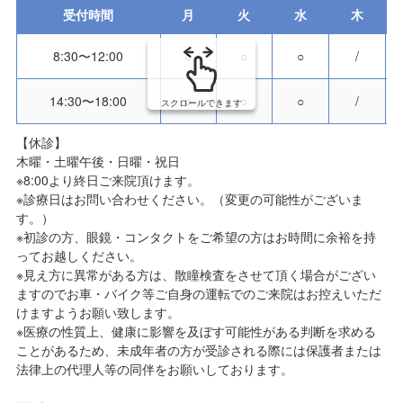
受付時間
月
火
水
木
8:30〜12:00
○
○
○
/
14:30〜18:00
○
○
○
/
スクロールできます
【休診】
木曜・土曜午後・日曜・祝日
※8:00より終日ご来院頂けます。
※診療日はお問い合わせください。（変更の可能性がございま
す。）
※初診の方、眼鏡・コンタクトをご希望の方はお時間に余裕を持
ってお越しください。
※見え方に異常がある方は、散瞳検査をさせて頂く場合がござい
ますのでお車・バイク等ご自身の運転でのご来院はお控えいただ
けますようお願い致します。
※医療の性質上、健康に影響を及ぼす可能性がある判断を求める
ことがあるため、未成年者の方が受診される際には保護者または
法律上の代理人等の同伴をお願いしております。