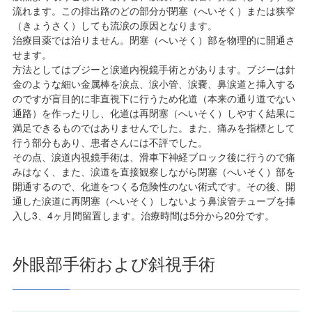
流れます。この排出路のどの部分が閉塞（へいそく）または狭窄
（きょうさく）しても流涙の原因となります。
治療目薬では治りません。閉塞（へいそく）部を物理的に開通さ
せます。
方法としてはブジーと涙道内視鏡手術とがあります。ブジーは針
金のような細い金属棒を涙点、涙小管、涙嚢、鼻涙道と挿入する
のですが盲目的に非直視下に行うため化道（本来の通り道でない
通路）を作ったりし、化道は再閉塞（へいそく）しやすく結果に
満足できるものではありませんでした。また、痛みを指標として
行う部分もあり、患者さんには不評でした。
その点、涙道内視鏡手術は、滑車下神経ブロック後に行うので痛
みはなく、また、涙道を直接観察しながら閉塞（へいそく）部を
開通するので、化道をつくる危険性のない術式です。その後、開
通した涙道に再閉塞（へいそく）しないよう鼻涙管チューブを挿
入し3、4ヶ月間留置します。治療時間は5分から20分です。
外眼部手術および斜視手術