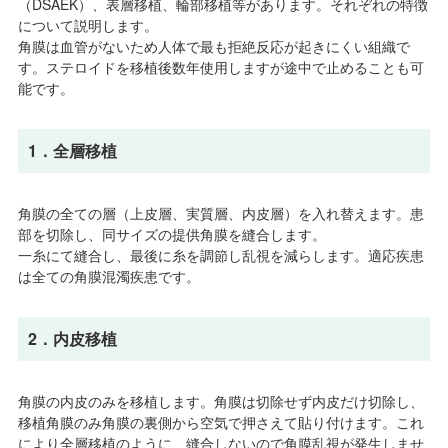
（DSAEK）、表層移植、輪部移植等があります。それぞれの特徴
について説明します。
角膜は血管がないため人体で最も拒絶反応が起きにくい組織で
す。ステロイドを移植後数年使用しますが途中で止めることも可
能です。
1．全層移植
角膜の全ての層（上皮層、実質層、内皮層）を入れ替えます。患
部を切除し、同サイズの提供角膜を縫合します。
一糸にて縫合し、最後に糸を調節し乱視を減らします。適応疾患
は全ての角膜混濁疾患です。
2．内皮移植
角膜の内皮のみを移植します。角膜は切除せず内皮だけ切除し、
移植角膜のみ角膜の裏側から空気で押さえて貼り付けます。これ
により全層移植のように、縫合しないので角膜乱視が発生しませ