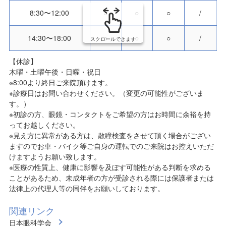
8:30〜12:00
○
○
○
/
14:30〜18:00
○
○
○
/
スクロールできます
【休診】
木曜・土曜午後・日曜・祝日
※8:00より終日ご来院頂けます。
※診療日はお問い合わせください。（変更の可能性がございま
す。）
※初診の方、眼鏡・コンタクトをご希望の方はお時間に余裕を持
ってお越しください。
※見え方に異常がある方は、散瞳検査をさせて頂く場合がござい
ますのでお車・バイク等ご自身の運転でのご来院はお控えいただ
けますようお願い致します。
※医療の性質上、健康に影響を及ぼす可能性がある判断を求める
ことがあるため、未成年者の方が受診される際には保護者または
法律上の代理人等の同伴をお願いしております。
関連リンク
日本眼科学会