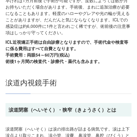
早ければ1カ月前後で手術が可能ですが、度数によっては数か月
お持ちいただく場合があります。手術後、まれに追加治療が必要
になることもあります。軽度のハローやグレアや光の輪が見える
ことがありますが、だんだんと気にならなくなります。ICLでの
感染症は約6,000件に1件と言われごく稀ですが、術前後の注意事
項はしっかり守ってください。
ICL近視矯正手術は自由診療となりますので、手術代金や検査等
に係る費用はすべて自費となります。
手術費用：両眼54～60万円(税込)
術後1ヶ月間の検査代・診療代・薬代も含みます。
涙道内視鏡手術
涙道閉塞（へいそく）・狭窄（きょうさく）とは
涙道閉塞（へいそく）は涙の排出路が詰まる病気です。涙は上下
涙点より取りこまれ、涙小管、涙嚢、鼻涙管、鼻腔（びくう）と