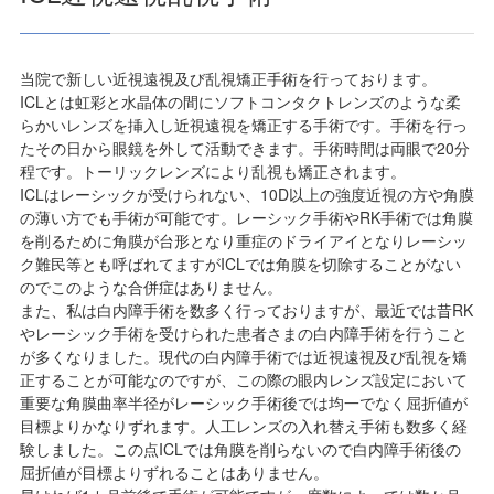
当院で新しい近視遠視及び乱視矯正手術を行っております。
ICLとは虹彩と水晶体の間にソフトコンタクトレンズのような柔
らかいレンズを挿入し近視遠視を矯正する手術です。手術を行っ
たその日から眼鏡を外して活動できます。手術時間は両眼で20分
程です。トーリックレンズにより乱視も矯正されます。
ICLはレーシックが受けられない、10D以上の強度近視の方や角膜
の薄い方でも手術が可能です。レーシック手術やRK手術では角膜
を削るために角膜が台形となり重症のドライアイとなりレーシッ
ク難民等とも呼ばれてますがICLでは角膜を切除することがない
のでこのような合併症はありません。
また、私は白内障手術を数多く行っておりますが、最近では昔RK
やレーシック手術を受けられた患者さまの白内障手術を行うこと
が多くなりました。現代の白内障手術では近視遠視及び乱視を矯
正することが可能なのですが、この際の眼内レンズ設定において
重要な角膜曲率半径がレーシック手術後では均一でなく屈折値が
目標よりかなりずれます。人工レンズの入れ替え手術も数多く経
験しました。この点ICLでは角膜を削らないので白内障手術後の
屈折値が目標よりずれることはありません。